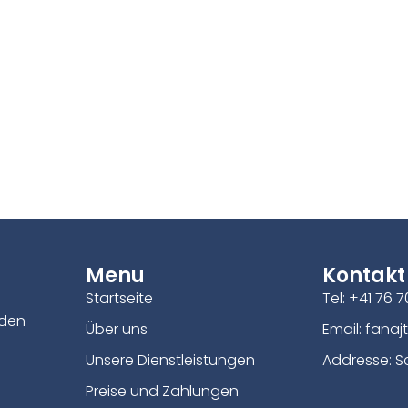
Menu
Kontakt
Startseite
Tel: +41 76 7
 den
Über uns
Email:
fanaj
Unsere Dienstleistungen
Addresse: S
Preise und Zahlungen