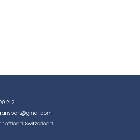
00 21 21
transport@gmail.com
chöftland, Switzerland