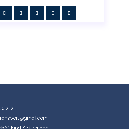
00 21 21
transport@gmail.com
chöftland, Switzerland