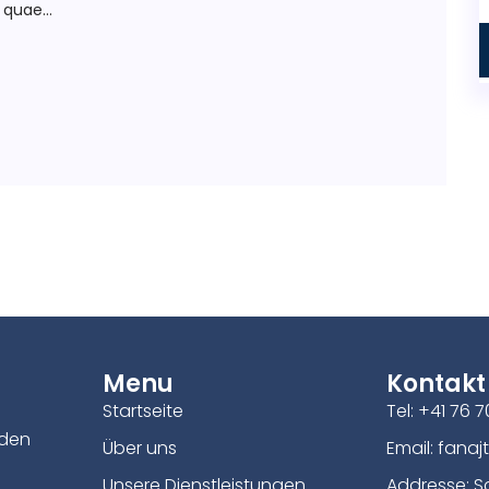
quae...
Menu
Kontakt
Startseite
Tel: +41 76 7
 den
Über uns
Email:
fanaj
Unsere Dienstleistungen
Addresse: S